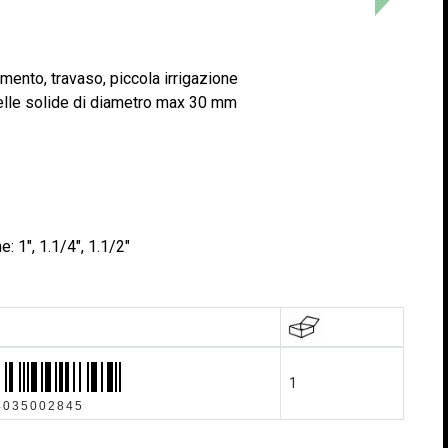
nto, travaso, piccola irrigazione
elle solide di diametro max 30 mm
 1", 1.1/4", 1.1/2"
1
4035002845