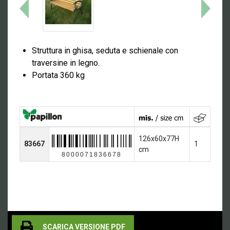
Struttura in ghisa, seduta e schienale con
traversine in legno.
Portata 360 kg
126x60x77H
83667
1
cm
8000071836678
SCARICA VERSIONE PDF