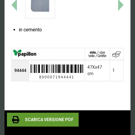
in cemento
47Xx47
94444
1
cm
8000071944441
SCARICA VERSIONE PDF