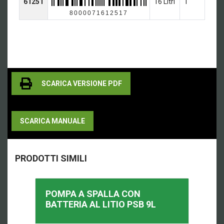
61251
16 Litri
1
8000071612517
SCARICA VERSIONE PDF
SCARICA MANUALE
PRODOTTI SIMILI
POMPA A SPALLA CON
BATTERIA AL LITIO
PSB 9L