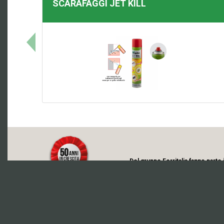
SCARAFAGGI
JET KILL
Del gruppo Ferritalia fanno parte 