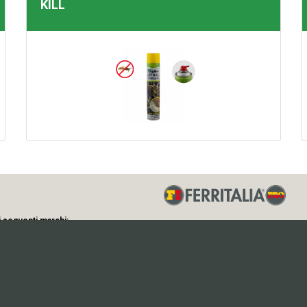
KILL
i seguenti marchi:
Via Longhin, 71 - 35129 - Padova (Ital
P.IVA 01512090281 - C.F. 002825703
Note Legali
-