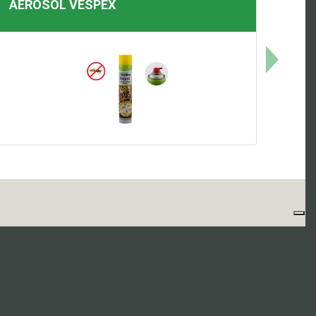
AEROSOL
VESPEX
ia)
57 - REA 163305 - Site by
Xoftware S.R.L.
-
Privacy Policy
-
Cookies
-