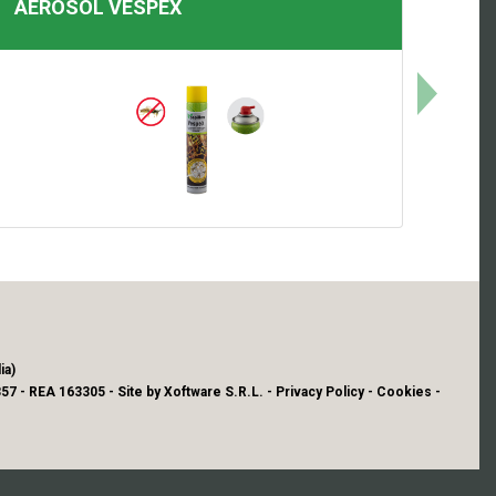
AEROSOL
VESPEX
ia)
57 - REA 163305 - Site by
Xoftware S.R.L.
-
Privacy Policy
-
Cookies
-