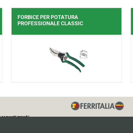
FORBICE PER POTATURA
PROFESSIONALE
CLASSIC
i seguenti marchi:
Via Longhin, 71 - 35129 - Padova (Ital
P.IVA 01512090281 - C.F. 002825703
Note Legali
-