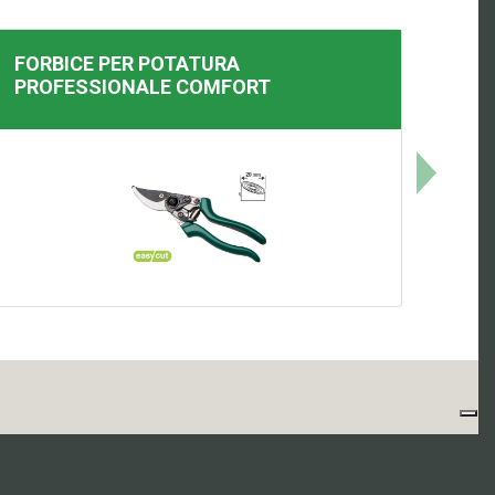
FORBICE PER POTATURA
PROFESSIONALE
COMFORT
ia)
57 - REA 163305 - Site by
Xoftware S.R.L.
-
Privacy Policy
-
Cookies
-